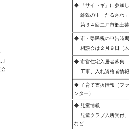
◆ 「サイトギ」に参加
雑穀の里「たるさわ」
第３４回二戸市郷土芸
◆ 市・県民税の申告時
相談会は２月９日（木
か
正月
◆ 市営住宅入居者募集
表会
工事、入札資格者情
◆ 子育て支援情報（フ
ンター）
◆ 児童情報
児童クラブ入所受付、
など