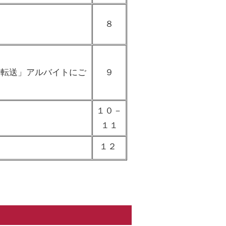
ス
８
り
転送」アルバイトにご
９
１０－
１１
１２