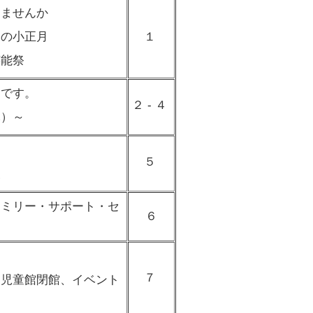
しませんか
の小正月
１
能祭
期です。
２ - ４
）～
５
報
ァミリー・サポート・セ
６
７
児童館閉館、イベント