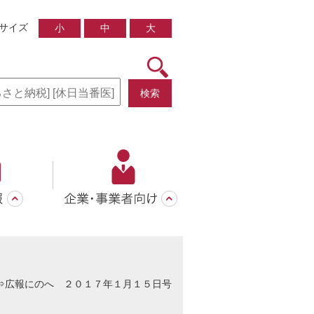
サイズ
小
中
大
検索
⇒
広報にのへ ２０１７年１月１５日号