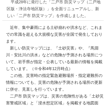
平成28年に発行した「二戸市 防災マップ（二戸地
区版・浄法寺地区版）」を全面リニューアルし、新
しい「二戸市 防災マップ」を作成しました。
近年、集中豪雨による土砂崩れや洪水など、これま
での常識を超える大規模な災害が全国で発生しており
ます。
新しい防災マップには、『土砂災害』や、『馬淵
川・安比川の洪水』などの危険が予測される場所につ
いて、岩手県が指定・公表している最新の情報を掲載
しています。（※令和4年12月時点）
この他、災害時の指定緊急避難場所・指定避難所の
情報についても、災害の危険が予測される場所の更新
に併せ、見直しを行っています。
二戸市 防災マップは、災害の危険性がある「土砂災
害警戒区域」と「浸水想定区域」を掲載する地図面