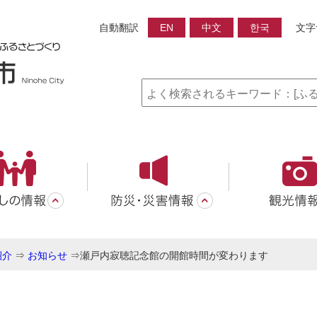
自動翻訳
EN
中文
한국
文字
紹介
⇒
お知らせ
⇒
瀬戸内寂聴記念館の開館時間が変わります