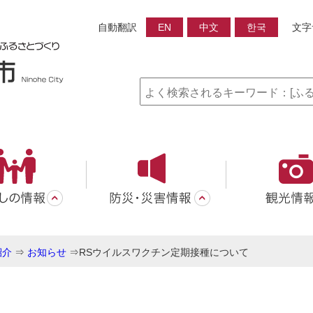
自動翻訳
EN
中文
한국
文字
紹介
⇒
お知らせ
⇒
RSウイルスワクチン定期接種について