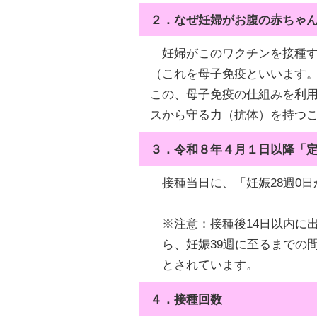
２．なぜ妊婦がお腹の赤ちゃ
妊婦がこのワクチンを接種す
（これを母子免疫といいます
この、母子免疫の仕組みを利用
スから守る力（抗体）を持つ
３．令和８年４月１日以降「
接種当日に、「妊娠28週0日
※注意：接種後14日以内に
ら、妊娠39週に至るまでの間
とされています。
４．接種回数