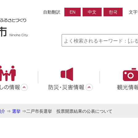
自動翻訳
EN
中文
한국
文字
紹介
⇒
選挙
⇒
二戸市長選挙 投票開票結果の公表について