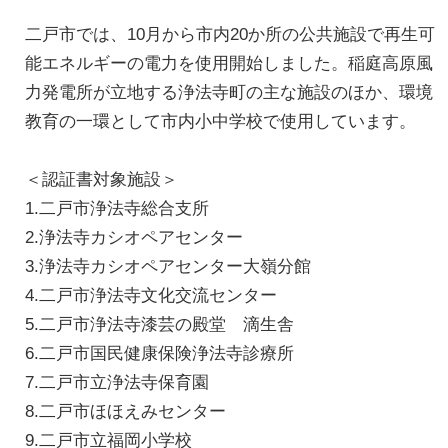
二戸市では、10月から市内20か所の公共施設で再生可
能エネルギーの電力を使用開始しました。稲庭高原風
力発電所が立地する浄法寺町の主な施設のほか、環境
教育の一環として市内小中学校で使用しています。
＜認証書対象施設＞
1.二戸市浄法寺総合支所
2.浄法寺カシオペアセンター
3.浄法寺カシオペアセンター大嶺分館
4.二戸市浄法寺文化交流センター
5.二戸市浄法寺漆芸の殿堂 滴生舎
6.二戸市国民健康保険浄法寺診療所
7.二戸市立浄法寺保育園
8.二戸市ほほえみセンター
9.二戸市立福岡小学校