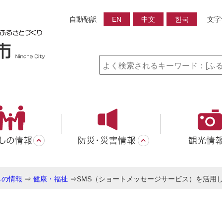
自動翻訳
EN
中文
한국
文字
しの情報
⇒
健康・福祉
⇒
SMS（ショートメッセージサービス）を活用