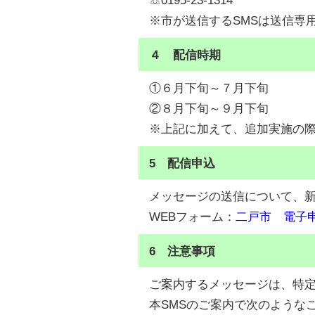
☏0195-23-1314
※市が送信するSMSは送信専
４ 配信時期
①６月下旬～７月下旬
②８月下旬～９月下旬
※上記に加えて、追加実施の
5 配信申込
メッセージの送信について、
WEBフォーム：
二戸市 電子
6 注意事項
ご案内するメッセージは、特
本SMSのご案内で次のような