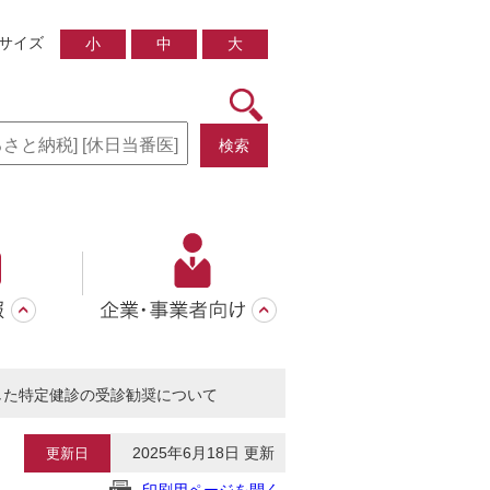
サイズ
小
中
大
検索
した特定健診の受診勧奨について
2025年6月18日 更新
更新日