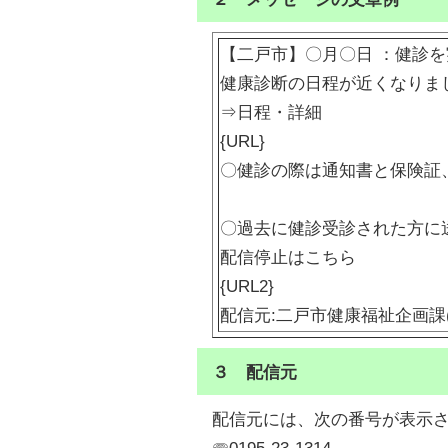
【二戸市】〇月〇日 ：健診
健康診断の日程が近くなりま
⇒日程・詳細
{URL}
〇健診の際は通知書と保険証
〇過去に健診受診された方に
配信停止はこちら
{URL2}
配信元:二戸市健康福祉企画課(019
３ 配信元
配信元には、次の番号が表示