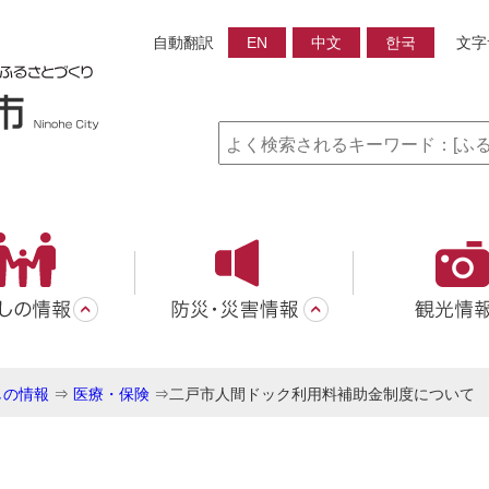
自動翻訳
EN
中文
한국
文字
しの情報
⇒
医療・保険
⇒
二戸市人間ドック利用料補助金制度について