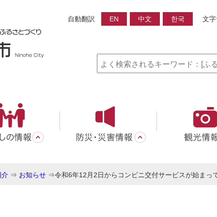
自動翻訳
EN
中文
한국
文字
紹介
⇒
お知らせ
⇒
令和6年12月2日からコンビニ交付サービスが始まっ