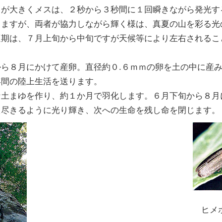
が大きくメスは、２秒から３秒間に１回瞬きながら発光す
しますが、両者が協力しながら輝く様は、真夏の山を彩る光
適期は、７月上旬から中旬ですが天候等により左右されるこ
ら８月にかけて産卵。直径約０.６ｍｍの卵を土の中に産み
年間の陸上生活を送ります。
土まゆを作り、約１か月で羽化します。６月下旬から８月
え尽きるように光り輝き、次への生命を残し命を閉じます。
ヒメ