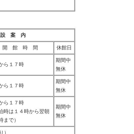
 設 案 内
開 館 時 間
休館日
期間中
から１７時
無休
期間中
から１７時
無休
から１７時
期間中
泊時は１４時から翌朝
無休
時まで）
り）