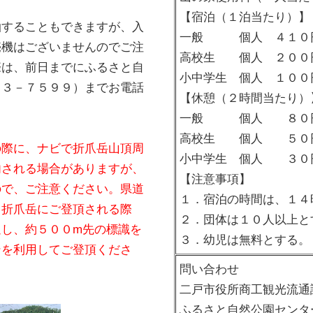
【宿泊（１泊当たり）】
することもできますが、入
一般 個人 ４１０円
売機はございませんのでご注
高校生 個人 ２００
際は、前日までにふるさと自
小中学生 個人 １０
２３－７５９９）までお電話
【休憩（２時間当たり）
一般 個人 ８０
高校生 個人 ５０
の際に、ナビで折爪岳山頂周
小中学生 個人 ３０
内される場合がありますが、
【注意事項】
ので、ご注意ください。県道
１．宿泊の時間は、１４
ら折爪岳にご登頂される際
２．団体は１０人以上と
過し、約５００m先の標識を
３．幼児は無料とする。
ンを利用してご登頂くださ
問い合わせ
二戸市役所商工観光流通
ふるさと自然公園センタ