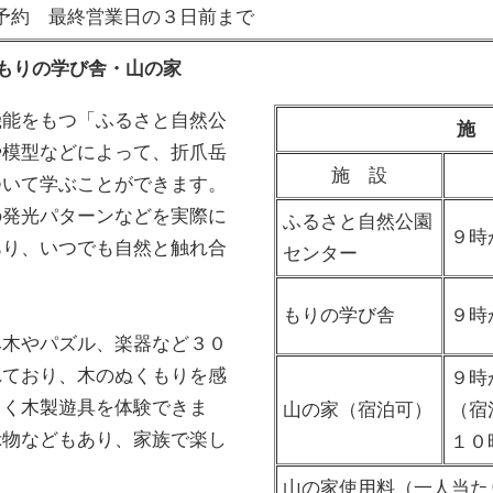
予約 最終営業日の３日前まで
もりの学び舎・山の家
能をもつ「ふるさと自然公
施
や模型などによって、折爪岳
施 設
ついて学ぶことができます。
の発光パターンなどを実際に
ふるさと自然公園
９時
あり、いつでも自然と触れ合
センター
もりの学び舎
９時
木やパズル、楽器など３０
れており、木のぬくもりを感
９時
しく木製遊具を体験できま
山の家（宿泊可）
（宿
示物などもあり、家族で楽し
１０
。
山の家使用料（一人当た