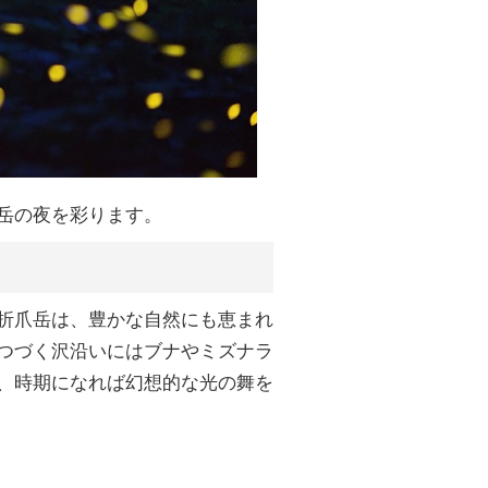
岳の夜を彩ります。
折爪岳は、豊かな自然にも恵まれ
つづく沢沿いにはブナやミズナラ
、時期になれば幻想的な光の舞を