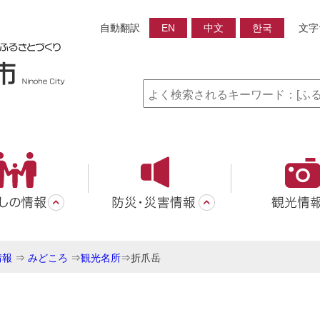
自動翻訳
EN
中文
한국
文字
情報
⇒
みどころ
⇒
観光名所
⇒
折爪岳