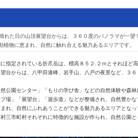
、晴れた日の山頂展望台からは、３６０度のパノラマが一望
動植物に恵まれ、自然に触れ合える魅力あるエリアです。
に指定されている折爪岳は、標高８５２.２ｍとそれほど高
展望台からは、八甲田連峰、岩手山、八戸の夜景など、３６
然公園センター」「もりの学び舎」などの自然体験や森林
ンプ場」「展望台」「遊歩道」などが整備され、自然豊かな
恵まれ、自然にふれあうことができる魅力あるエリアとなっ
村三市町村それぞれに特徴的な施設が作られ、自然公園と