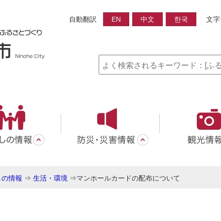
自動翻訳
EN
中文
한국
文字
しの情報
⇒
生活・環境
⇒
マンホールカードの配布について