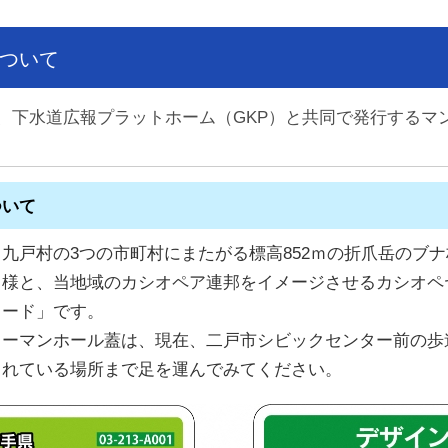
ついて
下水道広報プラットホーム（GKP）と共同で発行するマン
ついて
戸村の3つの市町村にまたがる標高852ｍの折爪岳のブ
る様と、当地域のカシオペア連邦をイメージさせるカシオペ
カード」です。
ーマンホール蓋は、現在、二戸市シビックセンター前の歩
されている場所まで足を運んでみてください。