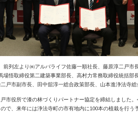
前列左より㈱アルバライフ佐藤一順社長、藤原淳二戸市
馬場悟取締役第二建築事業部長、高村力常務取締役統括部
治二戸市副市長、田中舘淳一総合政策部長、山本進浄法寺総
二戸市役所で漆の林づくりパートナー協定を締結しました。
ので、来年には浄法寺町の市有地内に100本の植栽を行う