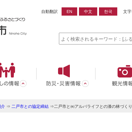
自動翻訳
EN
中文
한국
文字
紹介
⇒
二戸市との協定締結
⇒
二戸市と㈱アルバライフとの漆の林づく