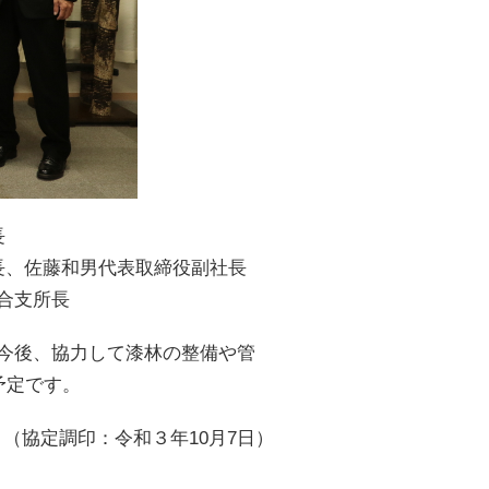
長
長、佐藤和男代表取締役副社長
合支所長
今後、協力して漆林の整備や管
予定です。
（協定調印：令和３年10月7日）