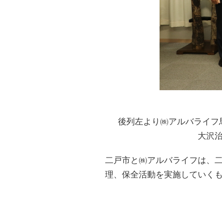
後列左より㈱アルバライフ
大沢
二戸市と㈱アルバライフは、
理、保全活動を実施していくも