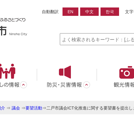
自動翻訳
EN
中文
한국
文字
紹介
⇒
議会
⇒
要望活動
⇒
二戸市議会ICT化推進に関する要望書を提出し