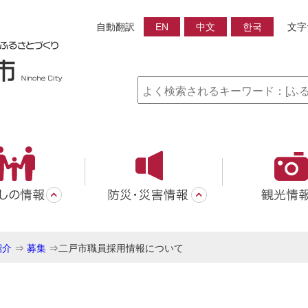
自動翻訳
EN
中文
한국
文字
紹介
⇒
募集
⇒
二戸市職員採用情報について