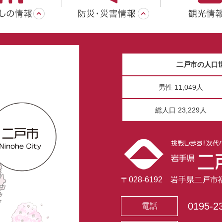
二戸市の人口
男性 11,049人
総人口 23,229人
〒028-6192 岩手県二戸
0195-2
電話