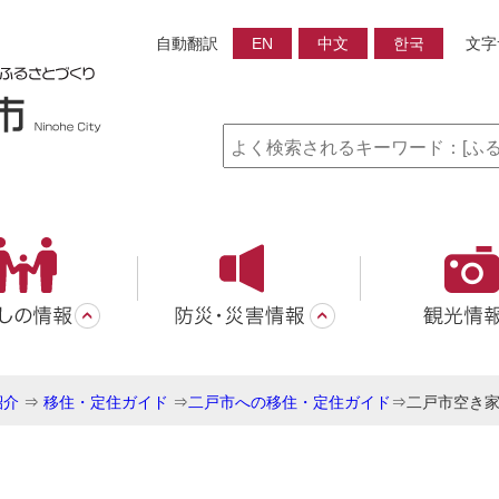
自動翻訳
EN
中文
한국
文字
紹介
⇒
移住・定住ガイド
⇒
二戸市への移住・定住ガイド
⇒
二戸市空き