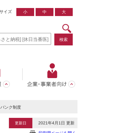
サイズ
小
中
大
検索
家バンク制度
2021年4月1日 更新
更新日