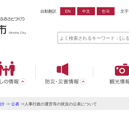
自動翻訳
EN
中文
한국
文字
紹介
⇒
公表
⇒
人事行政の運営等の状況の公表について