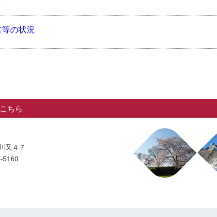
営等の状況
こちら
字川又４７
-5160