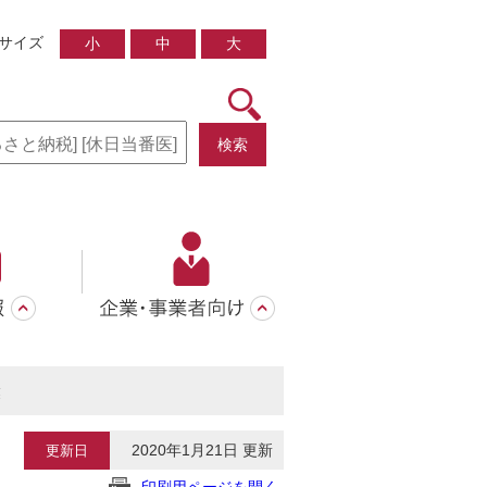
サイズ
小
中
大
検索
業
2020年1月21日 更新
更新日