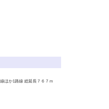
線ほか1路線 総延長７６７ｍ