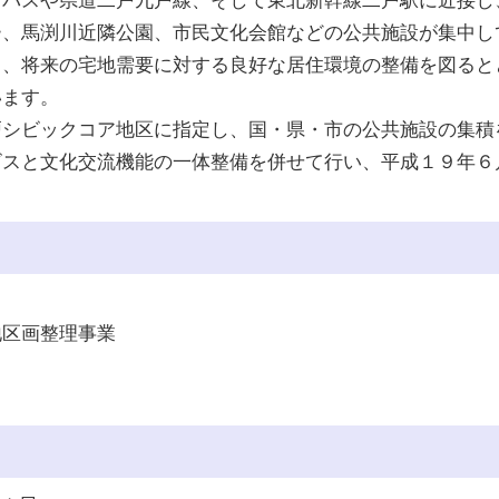
パスや県道二戸九戸線、そして東北新幹線二戸駅に近接し
ー、馬渕川近隣公園、市民文化会館などの公共施設が集中し
、将来の宅地需要に対する良好な居住環境の整備を図ると
います。
シビックコア地区に指定し、国・県・市の公共施設の集積
ビスと文化交流機能の一体整備を併せて行い、平成１９年６
地区画整理事業