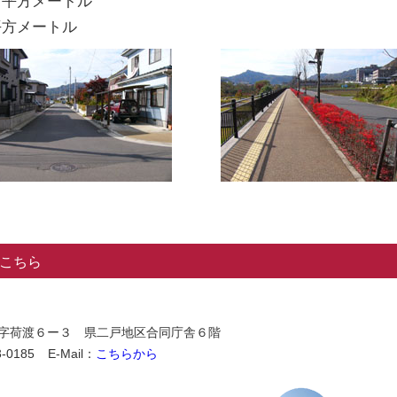
６平方メートル
平方メートル
こちら
石切所字荷渡６ー３ 県二戸地区合同庁舎６階
-0185
E-Mail：
こちらから