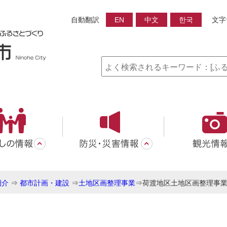
自動翻訳
EN
中文
한국
文字
紹介
⇒
都市計画・建設
⇒
土地区画整理事業
⇒
荷渡地区土地区画整理事