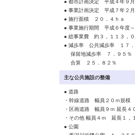
● 都市計画決定 平成４年９
● 事業計画決定 平成７年２
● 施行面積 ２０．４ｈａ
● 事業施行期間 平成６年度
● 総事業費 約３，１１３，
● 減歩率 公共減歩率 １７
保留地減歩率 ７．９５％
合算 ２５．８２％
主な公共施設の整備
● 道路
・幹線道路 幅員２０ｍ規模 
・区画道路 幅員９ｍ 延長４
・その他 幅員４ｍ 延長１，
● 公園