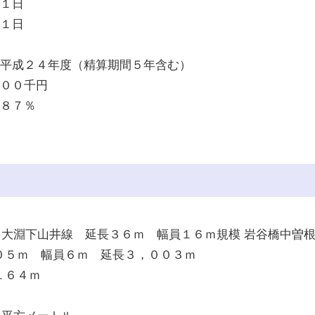
月１日
月１日
～平成２４年度（精算期間５年含む）
０００千円
．８７％
大淵下山井線 延長３６ｍ 幅員１６ｍ規模 岩谷橋中曽根
０５ｍ 幅員６ｍ 延長３，００３ｍ
１６４ｍ