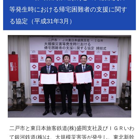
等発生時における帰宅困難者の支援に関す
る協定（平成31年3月）
二戸市と東日本旅客鉄道(株)盛岡支社及びＩＧＲいわ
て銀河鉄道(株)は、大規模災害等が発生し、東北新幹