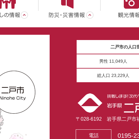
二戸市の人口
男性 11,049人
総人口 23,229人
〒028-6192 岩手県二戸
0195-2
電話