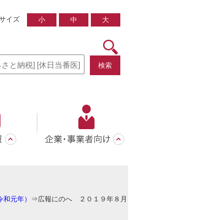
サイズ
小
中
大
検索
・令和元年）
⇒
広報にのへ ２０１９年８月