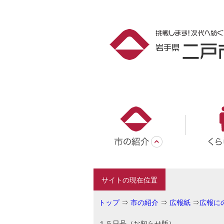
サイトの現在位置
トップ
⇒
市の紹介
⇒
広報紙
⇒
広報にの
１５日号（お知らせ版）