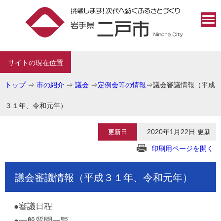
サイトの現在位置
トップ
⇒
市の紹介
⇒
議会
⇒
定例会等の情報
⇒
議会審議情報（平成
３１年、令和元年）
2020年1月22日 更新
更新日
印刷用ページを開く
議会審議情報（平成３１年、令和元年）
●審議日程
●一般質問一覧