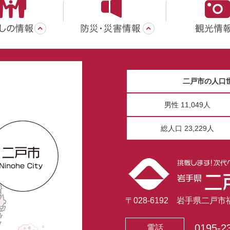
二戸市の人口
男性 11,049人
総人口 23,229人
〒028-6192 岩手県二戸
0195-2
電話