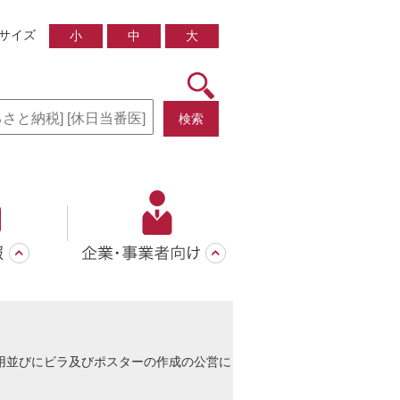
サイズ
小
中
大
検索
用並びにビラ及びポスターの作成の公営に