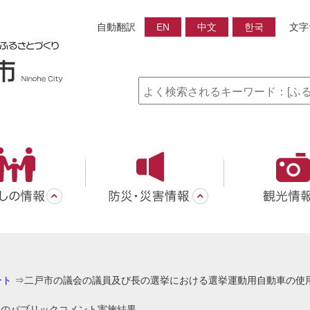
自動翻訳
EN
中文
한국
文字
ント
⇒
二戸市の議会の議員及び長の選挙における選挙運動用自動車の使
）のパブリックコメント実施結果