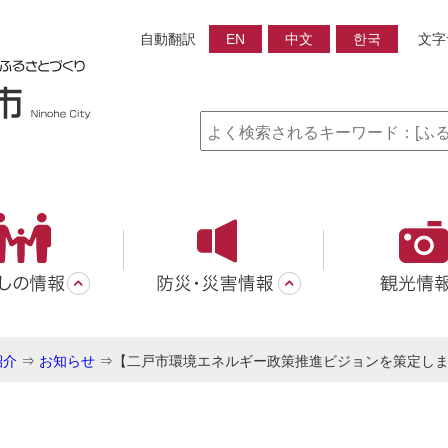
自動翻訳
EN
中文
한국
文字
紹介
⇒
お知らせ
⇒
【二戸市環境エネルギー政策推進ビジョンを策定し