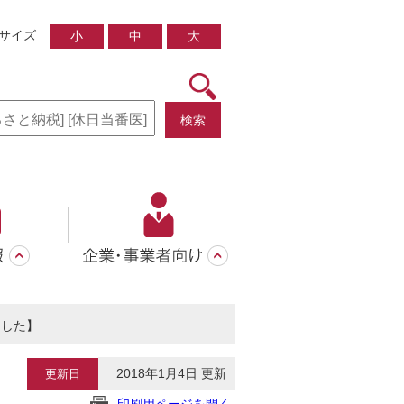
サイズ
小
中
大
検索
ました】
2018年1月4日 更新
更新日