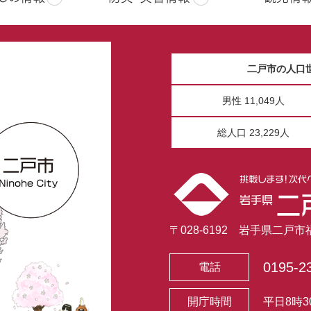
二戸市の人口
男性 11,049人
総人口 23,229人
〒028-6192 岩手県二戸
0195-2
電話
開庁時間
平日8時3