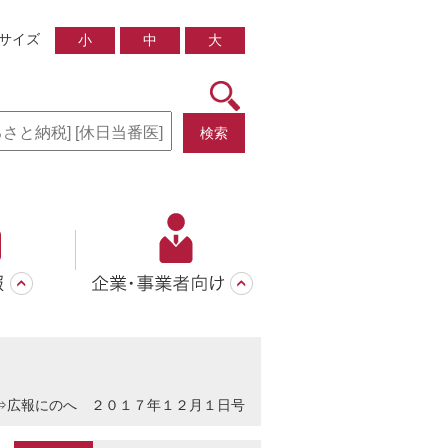
サイズ
小
中
大
検索
⇒
広報にのへ ２０１７年１２月１日号