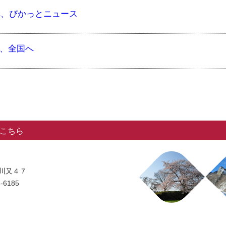
のへ、ぴかっとニュース
劇、全国へ
こちら
字川又４７
-6185