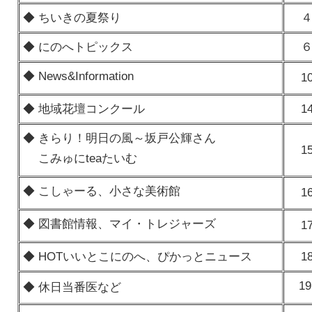
◆ ちいきの夏祭り
◆ にのへトピックス
◆ News&Information
1
◆ 地域花壇コンクール
1
◆ きらり！明日の風～坂戸公輝さん
1
こみゅにteaたいむ
◆ こしゃーる、小さな美術館
1
◆ 図書館情報、マイ・トレジャーズ
1
◆ HOTいいとこにのへ、ぴかっとニュース
1
19
◆ 休日当番医など