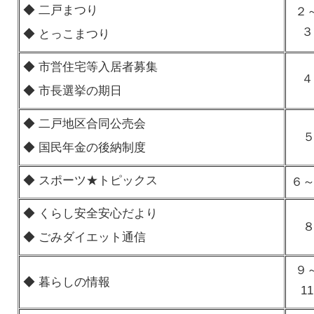
◆ 二戸まつり
２
３
◆ とっこまつり
◆ 市営住宅等入居者募集
４
◆ 市長選挙の期日
◆ 二戸地区合同公売会
◆ 国民年金の後納制度
◆ スポーツ★トピックス
６
◆ くらし安全安心だより
◆ ごみダイエット通信
９
◆ 暮らしの情報
11