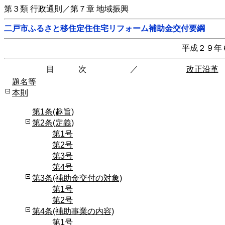
第３類 行政通則／第７章 地域振興
二戸市ふるさと移住定住住宅リフォーム補助金交付要綱
平成２９年
目 次
／
改正沿革
題名等
本則
第1条(趣旨)
第2条(定義)
第1号
第2号
第3号
第4号
第3条(補助金交付の対象)
第1号
第2号
第4条(補助事業の内容)
第1号