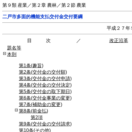
第９類 産業／第２章 農林／第２節 農業
二戸市多面的機能支払交付金交付要綱
平成２７年
目 次
／
改正沿革
題名等
本則
第1条(趣旨)
第2条(交付金の交付額)
第3条(交付金の交付申請)
第4条(交付金の交付決定)
第5条(交付金の取下期日)
第6条(交付金事業の変更)
第7条(補助金の変更)
第8条(前金払)
第2項
第9条(交付金の交付請求)
第10条(その他)