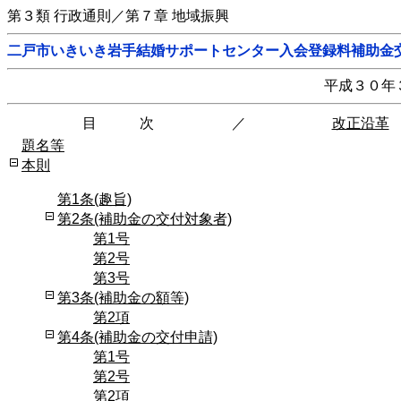
第３類 行政通則／第７章 地域振興
二戸市いきいき岩手結婚サポートセンター入会登録料補助金
平成３０年
目 次
／
改正沿革
題名等
本則
第1条(趣旨)
第2条(補助金の交付対象者)
第1号
第2号
第3号
第3条(補助金の額等)
第2項
第4条(補助金の交付申請)
第1号
第2号
第2項