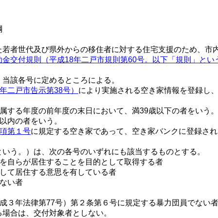
綱
若者世代及び県外からの移住者に対する住宅支援のため、市内
助金交付規則（平成18年二戸市規則第60号。以下「規則」とい
当該各号に定めるところによる。
年二戸市告示第38号）
により実施される空き家情報を登録し
属する年度の前年度の末日において、満39歳以下の者をいう
年以内の者をいう。
項第１号
に規定する空き家であって、空き家バンクに登録され
いう。）は、次の各号のいずれにも該当するものとする。
家を自らが居住することを目的として取得する者
続して居住する意思を有している者
がない者
平成３年法律第77号）第２条第６号に規定する暴力団員でない
る場合は、交付対象者としない。