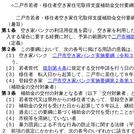
○二戸市若者・移住者空き家住宅取得支援補助金交付要綱
二戸市若者・移住者空き家住宅取得支援補助金交付要
（趣旨）
第１条
空き家バンクの利活用促進を図り、空き家を利用した
入する場合に要する経費に対し、予算の範囲内で
二戸市補
（定義）
第２条
この要綱において、次の各号に掲げる用語の意義は、
(１) 空き家バンク
二戸市空き家バンク実施要綱（令和３
う。
(２) 若者世代
規則第４条
に規定する交付申請を行う日の
(３) 移住者 転入日から起算して、二戸市に居住して８
(４) 登録空き家
二戸市空き家バンク実施要綱第２条第１
（補助金の交付対象者）
第３条
補助金の交付の対象となる者（以下「交付対象者」と
(１) 若者世代又は県外からの移住者であって、登録空き
(２) 補助金の交付を受けた日から起算して５年以上、継
(３) 過去にこの要綱に基づく補助金の交付を受けたこと
(４) 市税等を滞納していない者
(５) 暴力団員による不当な行為の防止等に関する法律（
２ 前項の規定にかかわらず、次の各号のいずれかに該当す