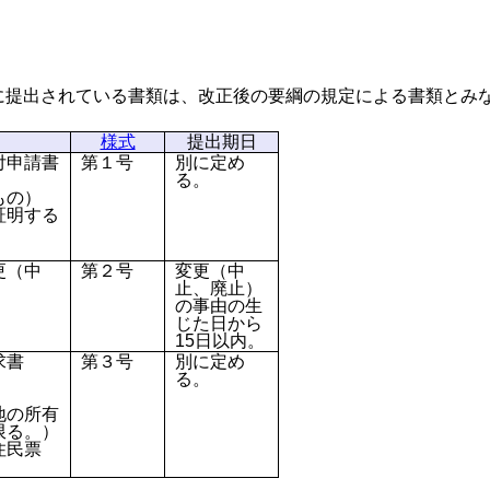
に提出されている書類は、改正後の要綱の規定による書類とみ
様式
提出期日
付申請書
第１号
別に定め
る。
もの）
証明する
更（中
第２号
変更（中
止、廃止）
の事由の生
じた日から
15日以内。
求書
第３号
別に定め
る。
地の所有
限る。）
住民票