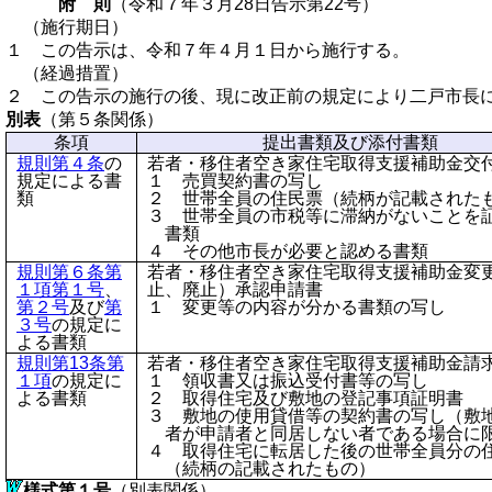
附 則
（令和７年３月28日告示第22号）
（施行期日）
１ この告示は、令和７年４月１日から施行する。
（経過措置）
２ この告示の施行の後、現に改正前の規定により二戸市長
別表
（第５条関係）
条項
提出書類及び添付書類
規則第４条
の
若者・移住者空き家住宅取得支援補助金交
規定による書
１ 売買契約書の写し
類
２ 世帯全員の住民票（続柄が記載された
３ 世帯全員の市税等に滞納がないことを
書類
４ その他市長が必要と認める書類
規則第６条第
若者・移住者空き家住宅取得支援補助金変
１項第１号
、
止、廃止）承認申請書
第２号
及び
第
１ 変更等の内容が分かる書類の写し
３号
の規定に
よる書類
規則第13条第
若者・移住者空き家住宅取得支援補助金請
１項
の規定に
１ 領収書又は振込受付書等の写し
よる書類
２ 取得住宅及び敷地の登記事項証明書
３ 敷地の使用貸借等の契約書の写し（敷
者が申請者と同居しない者である場合に
４ 取得住宅に転居した後の世帯全員分の
（続柄の記載されたもの）
様式第１号
（別表関係）