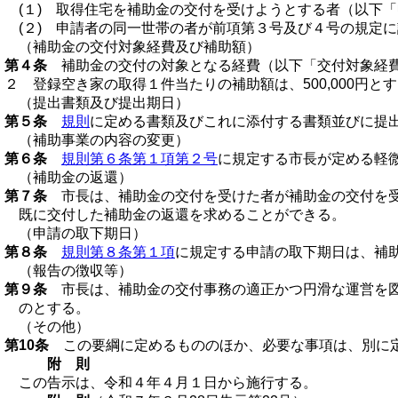
(１) 取得住宅を補助金の交付を受けようとする者（以下
(２) 申請者の同一世帯の者が前項第３号及び４号の規定
（補助金の交付対象経費及び補助額）
第４条
補助金の交付の対象となる経費（以下「交付対象経費
２ 登録空き家の取得１件当たりの補助額は、500,000円と
（提出書類及び提出期日）
第５条
規則
に定める書類及びこれに添付する書類並びに提
（補助事業の内容の変更）
第６条
規則第６条第１項第２号
に規定する市長が定める軽
（補助金の返還）
第７条
市長は、補助金の交付を受けた者が補助金の交付を受
既に交付した補助金の返還を求めることができる。
（申請の取下期日）
第８条
規則第８条第１項
に規定する申請の取下期日は、補
（報告の徴収等）
第９条
市長は、補助金の交付事務の適正かつ円滑な運営を図
のとする。
（その他）
第10条
この要綱に定めるもののほか、必要な事項は、別に
附 則
この告示は、令和４年４月１日から施行する。