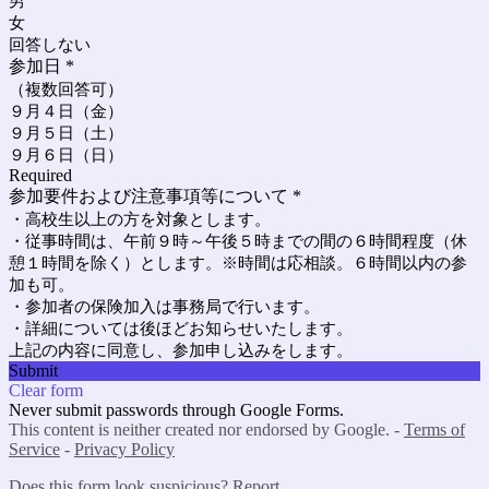
男
女
回答しない
参加日
*
（複数回答可）
９月４日（金）
９月５日（土）
９月６日（日）
Required
参加要件および注意事項等について
*
・高校生以上の方を対象とします。
・従事時間は、午前９時～午後５時までの間の６時間程度（休
憩１時間を除く）とします。
※時間は応相談。６時間以内の参
加も可。
・参加者の保険加入は事務局で行います。
・詳細については後ほどお知らせいたします。
上記の内容に同意し、参加申し込みをします。
Submit
Clear form
Never submit passwords through Google Forms.
This content is neither created nor endorsed by Google. -
Terms of
Service
-
Privacy Policy
Does this form look suspicious?
Report