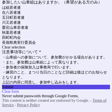
参加したい山車組はありますか。（希望がある方のみ）
は組若者連
在八若者連
五日町若者連
川又若者連
愛宕山車若者連
秋葉若者連
田町町内会
長嶺祭典実行委員会
Clear selection
注意事項等について
*
・山車組への参加について、参加費がかかる場合があります。
・また、参加費は山車組によって異なります。
・参加者の保険加入は事務局で行います。
・練習のこと、まつり当日のことなど詳細は後ほどのお知らせ
となります。
上記の内容に同意し、参加申し込みをします。
Submit
Clear form
Never submit passwords through Google Forms.
This content is neither created nor endorsed by Google. -
Terms of
Service
-
Privacy Policy