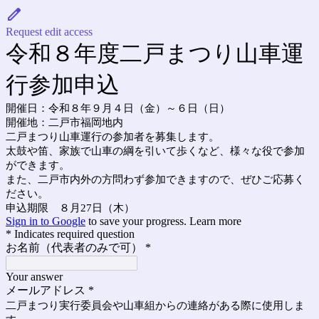
Request edit access
令和８年度二戸まつり山車運
行参加申込
開催日：令和８年９月４日（金）～６日（日）
開催地：二戸市福岡地内
二戸まつり山車運行の参加者を募集します。
太鼓や笛、家族で山車の綱を引いて歩くなど、様々な役で参加
ができます。
また、二戸市内外の方問わず参加できますので、ぜひご応募く
ださい。
申込期限 ８月27日（木）
Sign in to Google
to save your progress.
Learn more
* Indicates required question
お名前（代表者のみで可）
*
Your answer
メールアドレス
*
二戸まつり実行委員会や山車組からの連絡がある際に使用しま