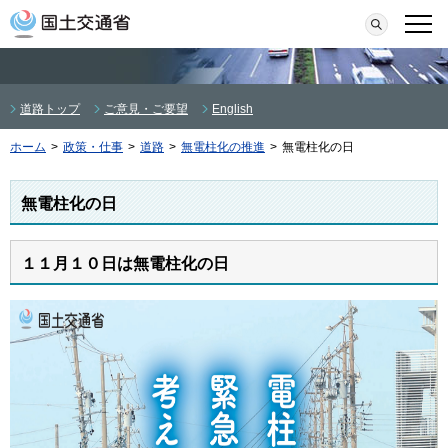
本文へ移動
検索
メニ
道路トップ
ご意見・ご要望
English
ホーム
>
政策・仕事
>
道路
>
無電柱化の推進
>
無電柱化の日
無電柱化の日
１１月１０日は無電柱化の日