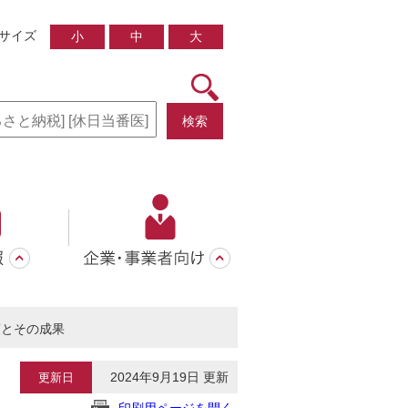
サイズ
小
中
大
検索
策とその成果
2024年9月19日 更新
更新日