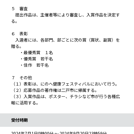
５ 審査
提出作品は、主催者等により審査し、入賞作品を決定す
る。
６ 表彰
入選者には、各部門、部ごとに次の賞（賞状、副賞）を
贈る。
・最優秀賞 １名
・優秀賞 若干名
・佳作 若干名
７ その他
（１）表彰は、にのへ健康フェスティバルにおいて行う。
（２）応募作品の著作権は二戸市に帰属する。
（３）入賞作品は、ポスター、チラシなど市が行う各種広
報に活用する。
受付時期
2024年7月1日0時00分 ～ 2024年9月20日23時59分