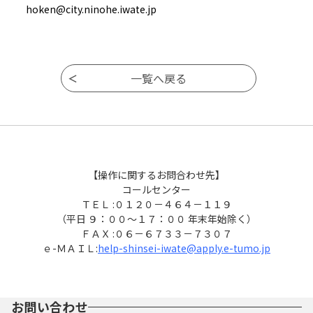
hoken@city.ninohe.iwate.jp
【操作に関するお問合わせ先】
コールセンター
ＴＥＬ :０１２０－４６４－１１９
（平日 ９：００～１７：００ 年末年始除く）
ＦＡＸ :０６－６７３３－７３０７
ｅ-ＭＡＩＬ:
help-shinsei-iwate@apply.e-tumo.jp
お問い合わせ