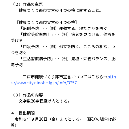
（２）作品の主題
健康づくり都市宣言の４つの柱に関すること。
【健康づくり都市宣言の４つの柱】
「転倒予防」…（例）運動する、寝たきりを防ぐ
「健診受診率向上」…（例）病気を見つける、健診を
受ける
「自殺予防」…（例）孤立を防ぐ、こころの相談、う
つを防ぐ
「生活習慣病予防」…（例）減塩・栄養バランス、肥
満予防
二戸市健康づくり都市宣言についてはこちら→
http
s://www.city.ninohe.lg.jp/info/3757
（３）作品の内容
文字数20字程度以内とする。
４ 提出期限
令和６年９月20日（金）までとする。（郵送の場合は必
着）