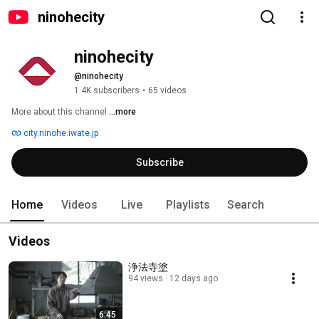
ninohecity
ninohecity
@ninohecity
1.4K subscribers
•
65 videos
More about this channel
...more
city.ninohe.iwate.jp
Subscribe
Home
Videos
Live
Playlists
Search
Videos
浄法寺塗
94 views
12 days ago
6:45