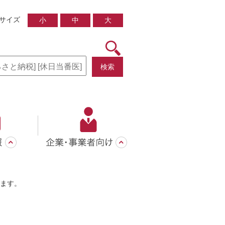
サイズ
小
中
大
検索
ます。