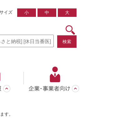
サイズ
小
中
大
検索
ます。