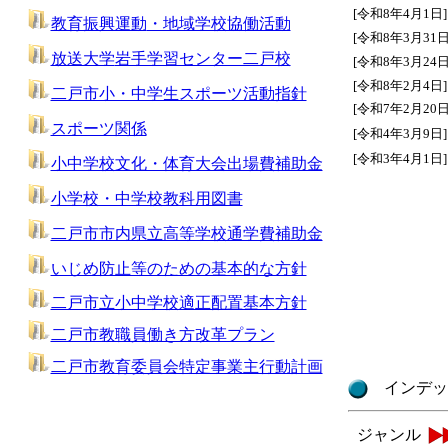
[令和8年4月1日]
教育振興運動
・地域学校協働活動
[令和8年3月31日
放送大学
岩手学習センター二戸校
[令和8年3月24日
[令和8年2月4日]
二戸市小・中学生スポーツ活動指針
[令和7年2月20日
スポーツ関係
[令和4年3月9日]
[令和3年4月1日]
小中学校文化・体育大会出場費補助金
小学校・中学校教科用図書
二戸市市内県立高等学校通学費補助金
いじめ防止等のための基本的な方針
二戸市立小中学校適正配置基本方針
二戸市教職員働き方改革プラン
二戸市教育委員会特定事業主行動計画
インデッ
ジャンル