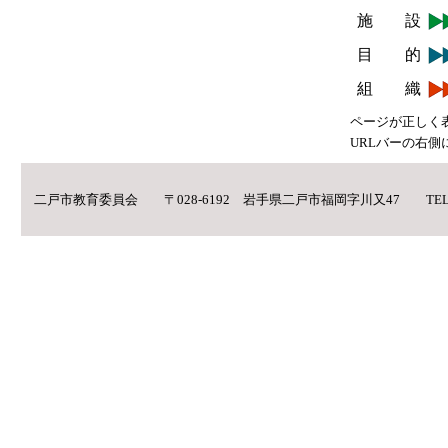
施 設
目 的
組 織
ページが正しく
URLバーの右側
二戸市教育委員会 〒028-6192 岩手県二戸市福岡字川又47 TEL:0195-2