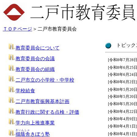
ＴＯＰページ
＞
二戸市教育委員会
トピック
教育委員会について
教育委員会の会議
[令和8年7月28日
[令和8年6月25日
教育委員会の組織
[令和8年6月24日
二戸市立の小学校・中学校
[令和8年6月2日]
[令和8年5月20日
学校給食
[令和8年5月20日
二戸市教育振興基本計画
[令和8年5月20日
[令和8年4月22日
教育行政に関する点検・評価
[令和8年4月9日]
学力向上推進事業
[令和8年4月1日]
きいんしゃ
槻蔭舎
きぼう塾
[令和8年4月1日]