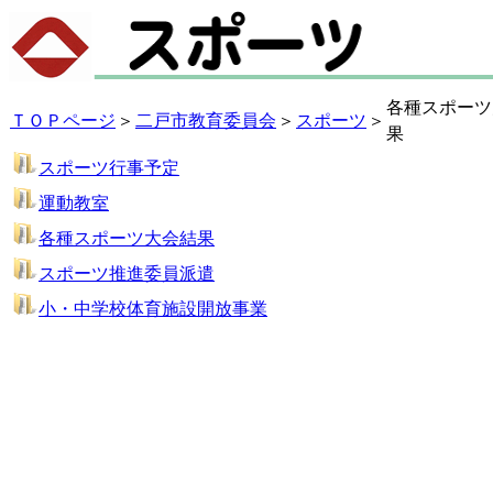
各種スポーツ
ＴＯＰページ
＞
二戸市教育委員会
＞
スポーツ
＞
果
スポーツ行事予定
運動教室
各種スポーツ大会結果
スポーツ推進委員派遣
小・中学校体育施設開放事業