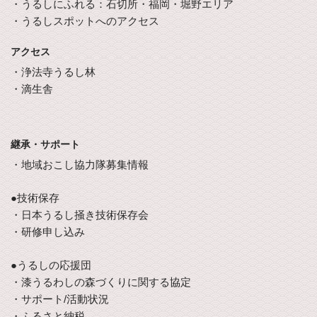
・うるしにふれる：石切所・福岡・堀野エリア
・うるしスポットへのアクセス
アクセス
・浄法寺うるし林
・滴生舎
継承・サポート
・地域おこし協力隊募集情報
●技術保存
・日本うるし掻き技術保存会
・研修申し込み
●うるしの応援団
・漆うるわしの森づくりに関する協定
・サポート/活動状況
・ふるさと納税